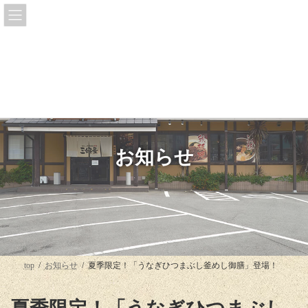
コ
ナ
ン
ビ
テ
ゲ
ン
ー
ツ
シ
へ
ョ
ス
ン
キ
に
ッ
移
プ
動
お知らせ
top
お知らせ
夏季限定！「うなぎひつまぶし釜めし御膳」登場！