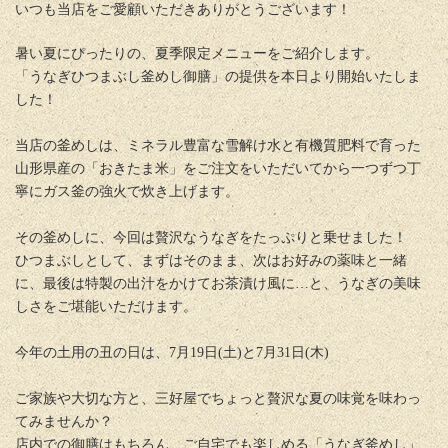
いつも当店をご愛顧いただきありがとうございます！
暑い夏にぴったりの、夏季限定メニューをご紹介します。
「うなぎひつまぶし釜めし御膳」の提供を本日より開始いたしま
した！
当店の釜めしは、ミネラル豊富な雪解け水と有機質肥料で育った
山形県産の「おきたま米」をご注文をいただいてから一つずつ丁
寧にガス釜の強火で炊き上げます。
その釜めしに、今回は贅沢なうなぎをたっぷりと乗せました！
ひつまぶしとして、まずはそのまま、次はお好みの薬味と一緒
に、最後は特製の出汁をかけてお茶漬け風に…と、うなぎの美味
しさをご堪能いただけます。
今年の土用の丑の日は、7月19日(土)と7月31日(木)
ご家族や大切な方と、三好屋でちょっと贅沢な夏の味覚を味わっ
てみませんか？
店内での御膳はもちろん、ご自宅でも楽しめる「うなぎ釜めし」